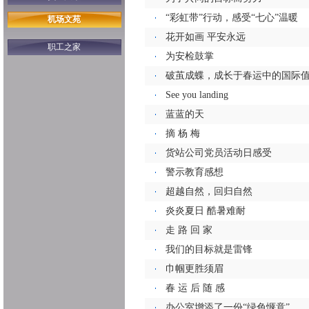
“彩虹带”行动，感受“七心”温暖
机场文苑
花开如画 平安永远
职工之家
为安检鼓掌
破茧成蝶，成长于春运中的国际
See you landing
蓝蓝的天
摘 杨 梅
货站公司党员活动日感受
警示教育感想
超越自然，回归自然
炎炎夏日 酷暑难耐
走 路 回 家
我们的目标就是雷锋
巾帼更胜须眉
春 运 后 随 感
办公室增添了一份“绿色惬意”