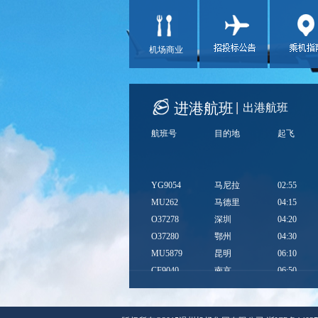
机场商业
进港航班
出港航班
航班号
目的地
起飞
YG9054
马尼拉
02:55
MU262
马德里
04:15
O37278
深圳
04:20
O37280
鄂州
04:30
MU5879
昆明
06:10
CF9040
南京
06:50
ZH9961
广州
06:50
3U8021
重庆
06:55
QW9835
青岛
07:00