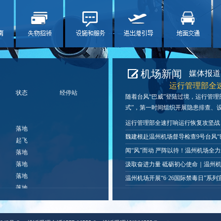
机场新闻
媒体报道
运行管理部全
状态
经停站
随着台风“巴威”登陆过境，运行管理
式”，第一时间组织开展隐患排查、设备
运行管理部全速打响运行恢复攻坚战
落地
魏建根赴温州机场督导检查9号台风“
起飞
落地
闻“风”而动 严阵以待！温州机场全力筑
落地
汲取奋进力量 砥砺初心使命｜温州机场
落地
温州机场开展“6·26国际禁毒日”系
落地
落地
落地
落地