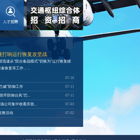
速打响运行恢复攻坚战
部迅速从“防台备战模式”切换为“运行恢复模
恢复等工作，...
07-16
巴威”防御工作
07-11
牢防御台风“巴...
07-11
公司集中收看庆祝...
07-03
列宣教活动
07-02