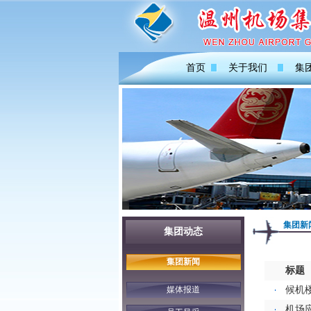
首页
关于我们
集
集团新
集团动态
集团新闻
标题
媒体报道
候机
机场