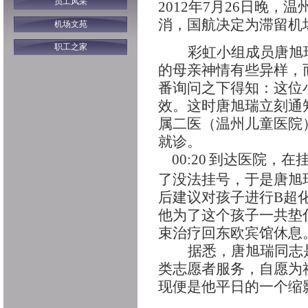
员工风采
2012
年7月26日
晚，温州
消，国航决定为滞留机
机场文苑
职工之家
彩虹小组成员唐旭
的母亲神情有些异样，
番询问之下得知：这位
效。这时唐旭瑞立刻通
属二医（温州儿童医院
就诊。
00:20
到达医院，在
了没法挂号，于是唐旭瑞
后建议对孩子进行B超
他为了这个孩子一共垫
束治疗回东欧宾馆休息
据悉，唐旭瑞同志
类志愿者服务，自愿为
现便是他平日的一个缩