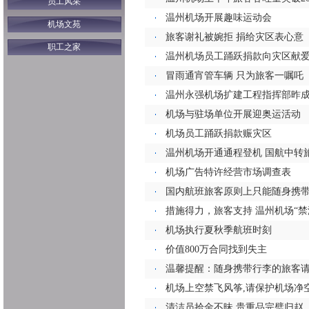
员工风采
温州机场开展趣味运动会
机场文苑
旅客谢礼被婉拒 捐给灾区表心意
职工之家
温州机场员工踊跃捐款向灾区献
冒雨通宵管车辆 只为旅客一嘱吒
温州永强机场扩建工程指挥部昨
机场与驻场单位开展迎奥运活动
机场员工踊跃捐款赈灾区
温州机场开通通程登机 国航中转
机场广告特许经营市场调查表
国内航班旅客原则上只能随身携
措施得力，旅客支持 温州机场“禁
机场执行夏秋季航班时刻
价值800万合同找到失主
温馨提醒：随身携带行李的旅客
机场上空禁飞风筝,请保护机场净
清洁员拾金不昧 贵重品完璧归赵