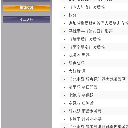
《老人与海》读后感
机场文苑
秋分
职工之家
参加省集团财务管理人员培训有
寻找爱—《第八日》影评
《放学后》读后感
《两个朋友》读后感
浣溪沙 思游
新春快乐
念奴娇 月
〔北中吕.醉春风〕游大龙湫景区
清平乐 冬日即景
七绝 初冬偶题
定风波 归路难
醉花阴 雨后木芙蓉
卜算子 过苏小小墓
〔北南吕.骂玉郎带过感皇恩采茶