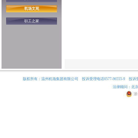
机场文苑
职工之家
版权所有：温州机场集团有限公司 投诉受理电话0577-96555-9 投诉受理邮箱965
法律顾问：北京
浙