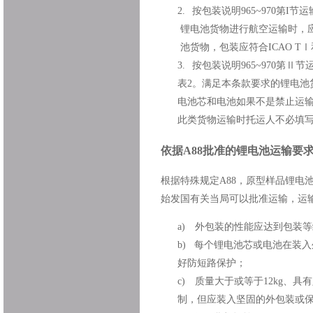
2.
按包装说明965~970第I节运
锂电池货物进行航空运输时，应符合
池货物，包装应符合ICAO TⅠ
3.
按包装说明965~970第Ⅱ节
表2。满足本条款要求的锂电池
电池芯和电池如果不是禁止运输的
此类货物运输时托运人不必填
依据
A88
批准的锂电池运输要
根据特殊规定
A88
，原型样品锂电
始发国有关当局可以批准运输，运
a)
外包装的性能应达到包装等
b)
每个锂电池芯或电池在装入
好防短路保护；
c)
质量大于或等于
12kg
、具有
制，但应装入坚固的外包装或