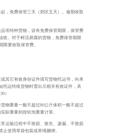
起，免费保管三天（郊区五天）。逾期收取
品等特种货物，设有免费保管期限，保管费
核收。对于鲜活易腐的货物，免费保管期限
过期限要收取保管费。
证或其它有效身份证件填写货物托运书，向承
如托运特殊货物时需出示相关有效证件，具
30）
件货物重量一般不超过80公斤体积一般不超过
于货物实际重量则按轻泡重量计算。
正常运输过程中不致损、散失、渗漏、不致损
禁止使用草袋包装或草绳捆绑。