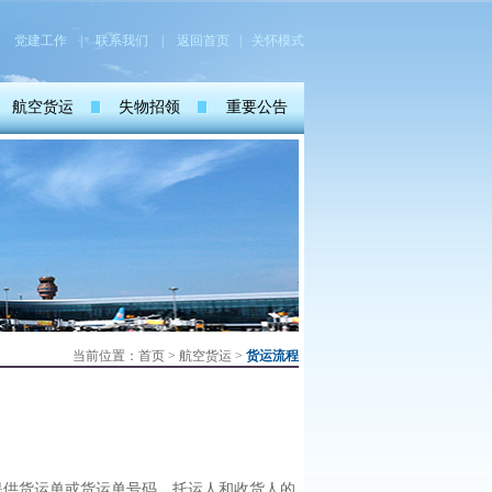
党建工作
|
联系我们
|
返回首页
| 关怀模式
航空货运
失物招领
重要公告
当前位置：
首页
>
航空货运
>
货运流程
供货运单或货运单号码，托运人和收货人的