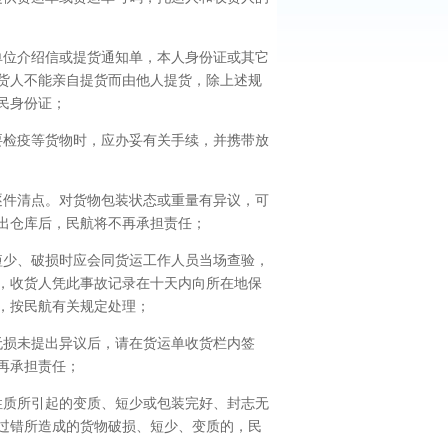
位介绍信或提货通知单，本人身份证或其它
货人不能亲自提货而由他人提货，除上述规
民身份证；
检疫等货物时，应办妥有关手续，并携带放
件清点。对货物包装状态或重量有异议，可
出仓库后，民航将不再承担责任；
少、破损时应会同货运工作人员当场查验，
，收货人凭此事故记录在十天内向所在地保
，按民航有关规定处理；
损未提出异议后，请在货运单收货栏内签
再承担责任；
质所引起的变质、短少或包装完好、封志无
过错所造成的货物破损、短少、变质的，民