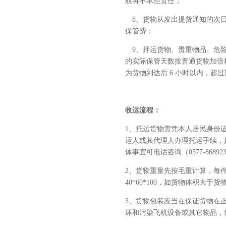
航将不承担责任；
8、货物从发出提货通知的次日
保管费；
9、押运货物、贵重物品、危险
的实际保管天数按普通货物加倍
为货物到达后 6 小时以内，超
收运流程：
1、托运货物需凭本人居民身份
运人或其代理人办理托运手续，
体事宜可电话咨询（0577-868923
2、货物重量先按毛重计算，每
40*60*100，如货物体积大
3、货物包装应当在保证货物在
坏和污染飞机设备或其它物品，