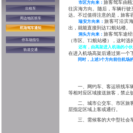
旅客驾车由瓯
市区方向来：
出租车
往滨海方向。随后，车辆行驶
达。不过值得注意的是，旅客
周边地区班车
旅客可沿滨
瑞安方向来：
出，就能直接到达T2航站楼。
机场驾车通知
旅客驾车途经
洞头方向来：
停车场指引
（市区、
T2航站楼），这时选
还有，由高架进入机场的小伙
轨道交通
在进入机场高架后通过第一个
同时，上述3个方向前往机场
一、网约车、客运班线车
等相对应区域接送旅客，禁止驶
二、城市公交车、市区旅
层指定区域上客或通行。
三、需候客的大中型社会车