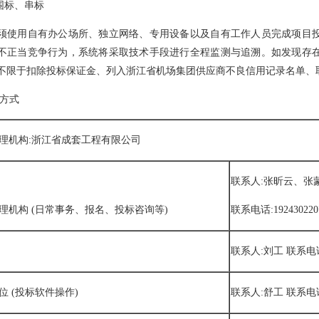
止围标、串标
须使用自有办公场所、独立网络、专用设备以及自有工作人员完成项目
不正当竞争行为，系统将采取技术手段进行全程监测与追溯。如发现存
不限于扣除投标保证金、列入浙江省机场集团供应商不良信用记录名单、
系方式
理机构:浙江省成套工程有限公司
联系人:张昕云、张
理机构 (日常事务、报名、投标咨询等)
联系电话:1924302207
联系人:刘工 联系电话:1
位 (投标软件操作)
联系人:舒工 联系电话:1