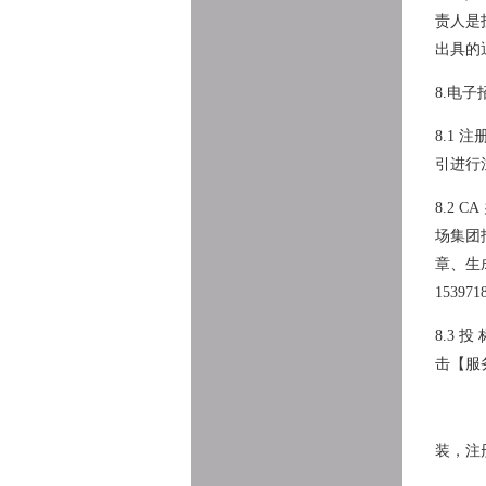
责人是
出具的
8.电
8.1
引进行
8.2
场集团
章、生
1539
8.3 投
击【服
装，注