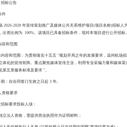
 招标公告
条件
场 2026-2028 年宣传策划推广及媒体公共关系维护项目(项目名称)招
，出资比例为 100%。该项目已具备招标条件，现对本项目进行公开招标
标内容和范围
 招标内容和范围：为贯彻落实十五五 ”规划开局之年的发展要求，温州机
立体化的宣传矩阵。重点聚焦媒体宣传主业，利用专业采编力量和媒体渠
见第五章服务标准及要求 ”。
服务期：自合同签订生效之日起 3 年。
标人资格要求
本次招标要求投标人须：
独立法人资格，需提供营业执照作为证明材料；
列入失信被执行人名单 (以投标截止日在信用中国网”查询结果为准)；