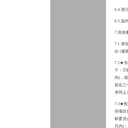
6.4
6.5
7
.其他
7.1
出 (
7.2
个：①
内)，
前近三
求同上
7.3
供项目
标委员
月内)