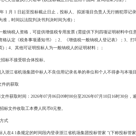
23 年 1 月 1 日起至投标截止日止，投标人、拟派项目负责人无行贿犯罪记
为准，时间以法院判决书判决时间为准)；
一般纳税人资格，可提供增值税专用发票 (需提供下列四项证明材料中任
资格认定《税务事项通知书》；2、《增值税一般纳税人登记表》；3、打
页)；4、其他可证明投标人为一般纳税人的证明材料；；
 本次招标不接受联合体投标。
 被列入浙江省机场集团中标人不良信用记录名单的单位和个人不得参与本项
标文件的获取
招标文件获取时间：2026年07月06日09时00分至2026年07月10日16时30
每本招标文件收取工本费人民币0元整。
取方式
标人在4.1条规定的时间段内登录浙江省机场集团投标管家 ”(下称投标管家 