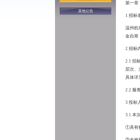
第一章
其他公告
1.招标
温州机
金自筹
2.招
2.1
层次、
具体详
2.2 
3.投
3.1 
①具有
②未被