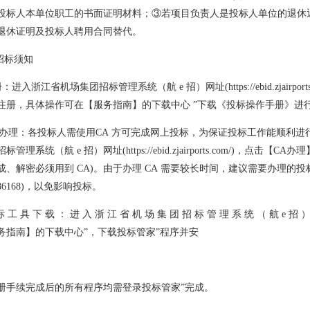
投标人本单位职工的书面证明材料；③若项目负责人是投标人单位的退休
退休证明及投标人聘用合同替代。
子招标须知
 注册：进入浙江省机场集团招标管理系统（航 e 招）网址(
https://ebid.zjairpor
注册，具体操作可在【服务指南】的下载中心 ”下载《投标操作手册》进
 CA 办理：各投标人需使用CA 方可完成网上投标，为保证投标工作能顺
招标管理系统（航 e 招）网址(
https://ebid.zjairports.com/
)，点击【CA办理
成、解密必须用到 CA)。由于办理 CA 需要较长时间，建议需要办理的投标
7186168)，以免影响投标。
 标 工 具 下 载 ： 进 入 浙 江 省 机 场 集 团 招 标 管 理 系 统 （ 航 e 招 ）
务指南】的下载中心”，下载投标管家”程序并安
册手续完成后的所有程序均需登录投标管家”完成。