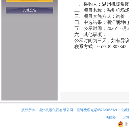
一、采购人：温州机场集
二、项目名称：温州机场场
其他公告
三、项目实施方式：询价
四、中选结果：浙江朗坤
五、公示时间：2026年6月
六、其他事项：
公示时间为三天，如有异
联系方式：0577-85807342
版权所有：温州机场集团有限公司 投诉受理电话0577-96555-9 投诉受理邮箱965
法律顾问：北京
浙