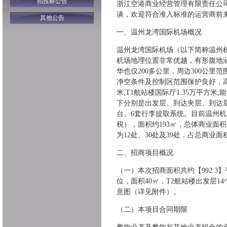
招投标公告
浙江空港商业经营管理有限责任公司
谈，欢迎符合准入标准的运营商前
其他公告
一、温州龙湾国际机场概况
温州龙湾国际机场（以下简称温州
机场地理位置非常优越，有形腹地涵
华也仅200多公里，周边300公里
净空条件及控制区范围保护良好，高峰
米,T1航站楼国际厅1.35万平方
下分别是出发层、到达夹层、到达层
台、6套行李提取系统。目前温州机场
税），面积约193㎡，总体商业面
为12处、30处及39处，占总商业
二、招商项目概况
（一）本次招商面积共约【992.3】
位，面积40㎡，T2航站楼出发层14
意图（详见附件）。
（二）本项目合同期限