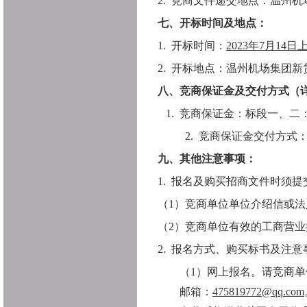
2.
竞商文件递交地点：温州机
七、开标时间及地点：
1.
开标时间：
2023年
7
月
14
日
2.
开标地点：
温州机场集团新
八、竞商保证金及交付方式（
1.
竞商
保证金：标段一、二
2.
竞商
保证金交付方式
九、其他注意事项：
1.
报名及购买招商文件时须提
（
1）竞商
单位单位
介绍信
或法
（
2）
竞商单位
有效的工商营业
2.
报名方式、购买标书及注意
（
1
）网上报名。
请
竞商单
邮箱：
475819772@qq.com