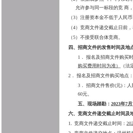
允许参与同一标段的竞 商
（
3
）注册资本金不低于人民币
（
4
）竞商文件递交截止日前，
（
5
）不接受联合体竞商。
四、招商文件的发售时间及地
1．
报名及招商文件购买
购买费用时间为准）
（法
2．
报名及招商文件购买地点
3．
招商文件售价
(元)：
人
60元。
五、
现场踏勘：
2023
年
7
月
六、竞商文件递交截止时间及
1.
竞商文件递交截止时间：
20