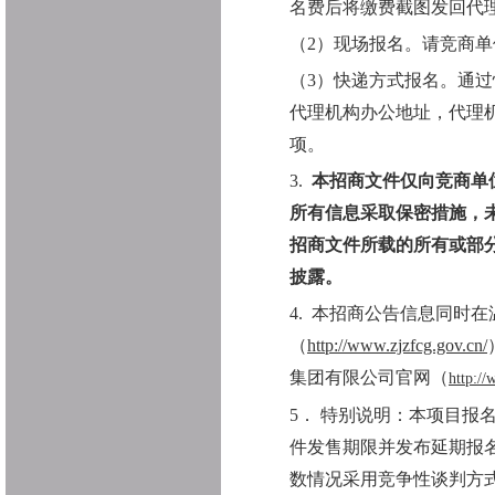
名费后将缴费截图发回代
（
2
）现场报名。请竞商单
（
3）快递方式报名。通
代理机构办公地址，代理
项。
3.
本招商文件仅向竞商单
所有信息采取保密措施，
招商文件所载的所有或部
披露。
4.
本招商公告信息同时在
（
http://www.zjzfcg.gov.cn/
集团有限公司官网（
http://
5．
特别说明：本项目报
件发售期限并发布延期报
数情况采用竞争性谈判方