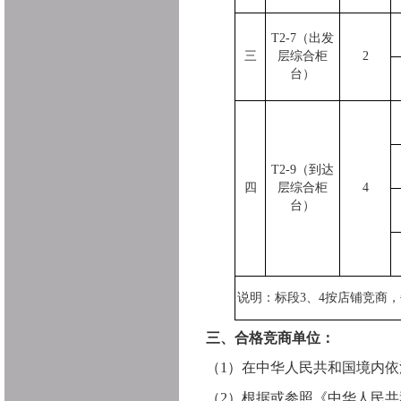
T2-7
（出发
三
层综合柜
2
台）
T2-9
（到达
四
层综合柜
4
台）
说明：标段
3、4
按店铺竞商，
三、合格竞商单位：
（
1）
在中华人民共和国
境内
依
（
2
）根据或参照《中华人民共