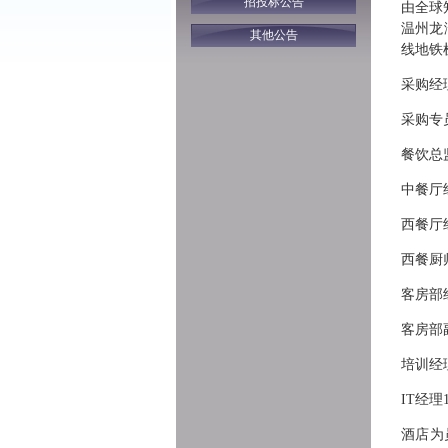
招投标公告
由全球
温州龙
其他公告
线地铁
采购经
采购专
餐饮总
中餐厅
西餐厅
西餐厨
客房部
客房部
培训经
IT经
酒店为