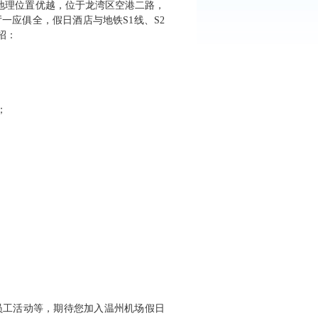
地理位置优越，位于龙湾区空港二路，
一应俱全，假日酒店与地铁S1线、S2
招：
；
员工活动等，期待您加入温州机场假日