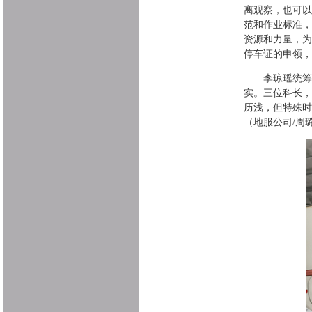
离观察，也可以
范和作业标准
资源和力量，
停车证的申领
李琼瑶统筹
实。三位科长
历浅，但特殊
（地服公司/周