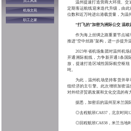
员工风采
温州提速打造营商大环境、交
定期客运航线迎来迭代升级，由此
机场文苑
位数和近万吨进出港载货量，为温
职工之家
“打飞的”加密为洲际公交 温
作为海上丝绸之路重要节点城市
推进“空中丝路”架构，进一步提升
2023年省机场集团对温州
开通洲际航线，力争新开通1条国
放，提速打造区域性国际航空枢纽
吨。
为此，温州机场坚持客货并举
纽经济的主引擎。此次增班加密温
对外经济贸易发展和文化交流的有
据悉，加密后的温州至米兰国际
◎去程航班CA837，北京时间
◎回程航班CA838，米兰当地时