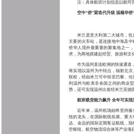
注：具体航班计划信息以航司
空中“侨”梁迭代升级 温籍华侨
米兰是意大利第二大城市，也
主要的火车站，是连接地中海及中
侨华人境外最重要的聚集地之一
求，为两地搭建起经贸、旅游和文化
作为温州直连欧洲的快速通道
将实现以温州为中转点，辐射北京
联程，经由米兰可中转至巴黎、伦
利温州与欧美非各国之间的商业
势，还可实现温州出发经米兰至德
航班载货能力飙升
全年可实现
近年来，温州机场始终坚持服
纽的龙头，在国际航线拓展、重大
达、金边的国际定期客运航线，陆
空枢纽、航空物流综合体等产业项