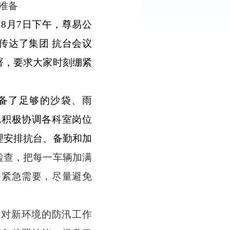
准备
，
8
月
7
日下午，尊易公
传达了集团 抗台会议
署，要求大家时刻绷紧
备了足够的沙袋、雨
彪积极协调各科室岗位
理安排抗台、备勤和加
检查，把每一车辆加满
备紧急需要，尽量避免
司对新环境的防汛工作