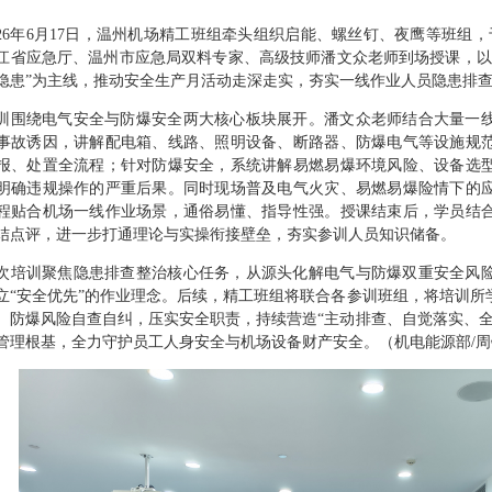
026年6月17日，温州机场精工班组牵头组织启能、螺丝钉、夜鹰等班组，
江省应急厅、温州市应急局双料专家、高级技师潘文众老师到场授课，以
隐患”为主线，推动安全生产月活动走深走实，夯实一线作业人员隐患排
训围绕电气安全与防爆安全两大核心板块展开。潘文众老师结合大量一
事故诱因，讲解配电箱、线路、照明设备、断路器、防爆电气等设施规
报、处置全流程；针对防爆安全，系统讲解易燃易爆环境风险、设备选
明确违规操作的严重后果。同时现场普及电气火灾、易燃易爆险情下的
程贴合机场一线作业场景，通俗易懂、指导性强。授课结束后，学员结
结点评，进一步打通理论与实操衔接壁垒，夯实参训人员知识储备。
次培训聚焦隐患排查整治核心任务，从源头化解电气与防爆双重安全风
立“安全优先”的作业理念。后续，精工班组将联合各参训班组，将培训所
、防爆风险自查自纠，压实安全职责，持续营造“主动排查、自觉落实、全
管理根基，全力守护员工人身安全与机场设备财产安全。（机电能源部/周