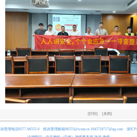
[
打印
] [
关闭
]
77-96555-9 投诉受理邮箱96555@wzair.cn 1045718717@qq.com
浙ICP