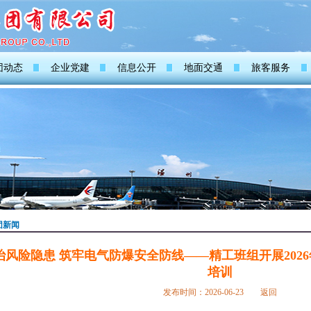
团动态
企业党建
信息公开
地面交通
旅客服务
团新闻
治风险隐患 筑牢电气防爆安全防线——精工班组开展202
培训
发布时间：2026-06-23
返回