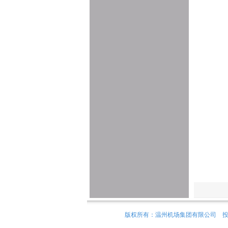
版权所有：温州机场集团有限公司 投诉受理电话05