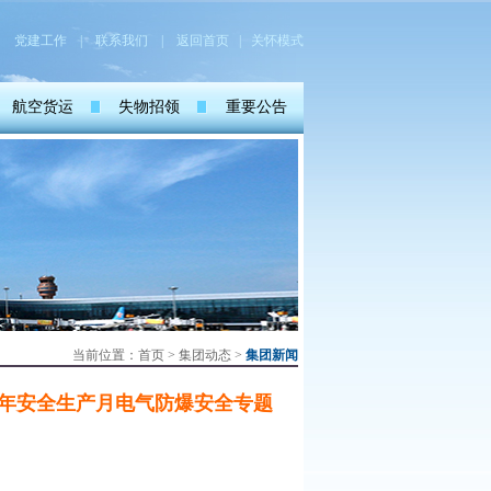
党建工作
|
联系我们
|
返回首页
| 关怀模式
航空货运
失物招领
重要公告
当前位置：
首页
>
集团动态
>
集团新闻
6年安全生产月电气防爆安全专题