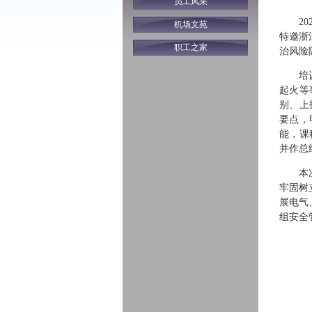
员工风采
2
机场文苑
特邀浙
职工之家
治风险
培
起火等
别、上
要点，
能，课
并作总
本
牢固树
展电气
组安全