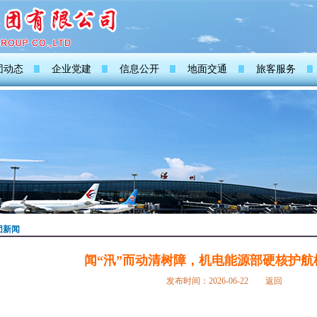
团动态
企业党建
信息公开
地面交通
旅客服务
团新闻
闻“汛”而动清树障，机电能源部硬核护航
发布时间：2026-06-22
返回