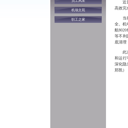
员工风采
近
高效完
机场文苑
当
职工之家
全。机
航80
等不利
底清理
此
和运行
深化隐
郑凯）