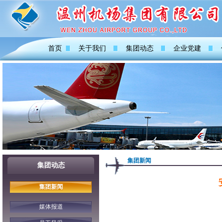
首页
关于我们
集团动态
企业党建
集团新闻
集团动态
集团新闻
媒体报道