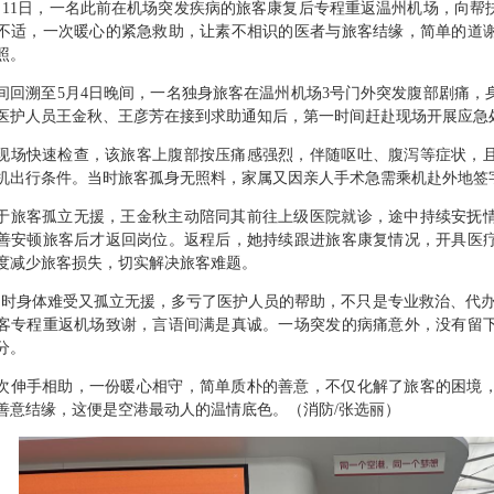
月11日，一名此前在机场突发疾病的旅客康复后专程重返温州机场，向帮
不适，一次暖心的紧急救助，让素不相识的医者与旅客结缘，简单的道
照。
间回溯至5月4日晚间，一名独身旅客在温州机场3号门外突发腹部剧痛，
医护人员王金秋、王彦芳在接到求助通知后，第一时间赶赴现场开展应急
现场快速检查，该旅客上腹部按压痛感强烈，伴随呕吐、腹泻等症状，
机出行条件。当时旅客孤身无照料，家属又因亲人手术急需乘机赴外地签
于旅客孤立无援，王金秋主动陪同其前往上级医院就诊，途中持续安抚
善安顿旅客后才返回岗位。返程后，她持续跟进旅客康复情况，开具医
度减少旅客损失，切实解决旅客难题。
当时身体难受又孤立无援，多亏了医护人员的帮助，不只是专业救治、代办
客专程重返机场致谢，言语间满是真诚。一场突发的病痛意外，没有留
分。
次伸手相助，一份暖心相守，简单质朴的善意，不仅化解了旅客的困境
善意结缘，这便是空港最动人的温情底色。（消防/张选丽）