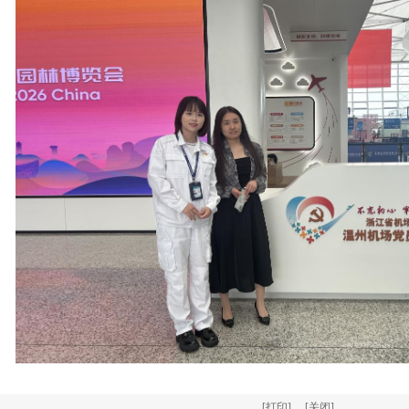
[
打印
] [
关闭
]