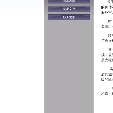
员工风采
5
的身体
机场文苑
服务写
职工之家
时
翼班组
经
符合乘
鉴
续，妥
最大程
“
后的旅
暖的缘
一
相逢，