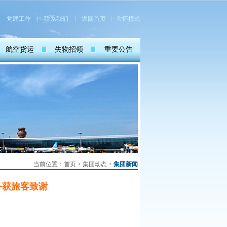
党建工作
|
联系我们
|
返回首页
| 关怀模式
航空货运
失物招领
重要公告
当前位置：
首页
>
集团动态
>
集团新闻
务获旅客致谢