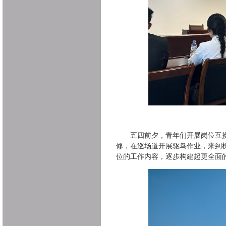
五四前夕，青年们开展岗位互
修，在巡场道开展驱鸟作业，来到
位的工作内容，逐步构建起更全面