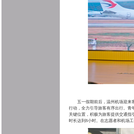
五一假期前后，温州机场迎来
行动，全力引导旅客有序出行。青
关键位置，积极为旅客提供交通指
时长达到8小时。在志愿者和机场