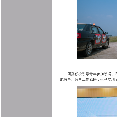
团委积极引导青年参加朗诵、
航故事、分享工作感悟，生动展现