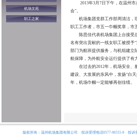
2013年3月7日下午，在温州市
机场文苑
会”。
职工之家
机场集团党群工作部周清洁，现
职工工作者，市五一巾帼奖章，市
陈思佳代表机场集团上台接受总工
名有突出贡献的一线女职工被授予
部门为航班提供服务，与机组建立
航保障，为外航安全运行提供了有
在过去的2012年，机场安全、
建设、大发展的东风中，发扬“白天
年，机场巾帼一定能够再创佳绩。
现场指挥
版权所有：温州机场集团有限公司 投诉受理电话0577-96555-9 投诉受理邮箱965