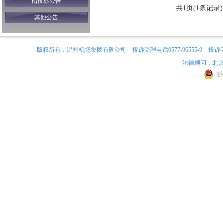
招投标公告
共1页(1条记录
其他公告
版权所有：温州机场集团有限公司 投诉受理电话0577-96555-9 投诉受理邮箱965
法律顾问：北京
浙