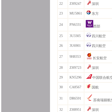
22
ZH9247
深圳
23
MU5861
东方
24
PN6331
西部
25
3U3305
四川航空
26
3U6901
四川航空
27
9H8353
长安航空
28
ZH9723
深圳
29
KN5296
中国联合航
30
CA8567
国航
31
DR6591
苏南瑞丽航
32
ZH8951
深圳