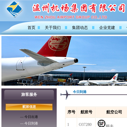
首页
关于我们
集团动态
企业党建
今日到港
旅客服务
航班信息
序号
航班号
航空公司
— 今日出港
— 今日到港
1
O37280
顺丰