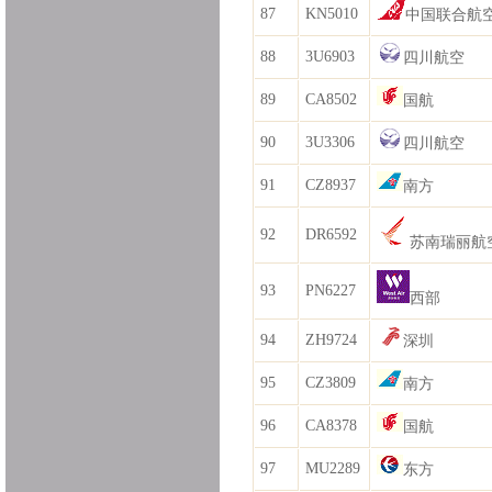
87
KN5010
中国联合航
88
3U6903
四川航空
89
CA8502
国航
90
3U3306
四川航空
91
CZ8937
南方
92
DR6592
苏南瑞丽航
93
PN6227
西部
94
ZH9724
深圳
95
CZ3809
南方
96
CA8378
国航
97
MU2289
东方