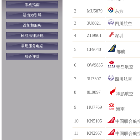
乘机指南
2
MU5879
东方
进出港引导
3
3U8021
四川航空
设施和服务
4
ZH9961
民航法律法规
深圳
常用服务电话
5
CF9040
邮航
服务评价
6
QW9835
青岛航空
7
3U3307
四川航空
8
8L9897
祥鹏航空
9
HU7769
海南
10
KN5105
中国联合航
11
KN2967
中国联合航