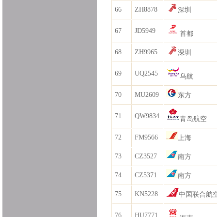
66
ZH8878
深圳
67
JD5949
首都
68
ZH9965
深圳
69
UQ2545
乌航
70
MU2609
东方
71
QW9834
青岛航空
72
FM9566
上海
73
CZ3527
南方
74
CZ5371
南方
75
KN5228
中国联合航
76
HU7771